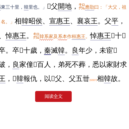
󿀒父
開地
，
㌕
縣
東三十里，
韓
里也。」
應劭
曰：「大父，祖
相
韓昭侯
、
宣惠王
、
襄哀王
。父
平
，
，名。」
、
悼惠王
。
悼惠王
󿀐十󿀍
㌕
韓系家
及
系本
作
桓惠王
。
卒。卒󿀐十歲，
秦
滅
韓
。
良
年少，未宦󿀏
破，
良
家僮󿀍百人，弟死不葬，悉以家財求
王
，󿀁
韓
報仇，以󿀒父、父五丗
相
韓
故。
[02657]
良
嘗學禮
淮陽
。
㌗
父及父相
韓
五王，故云五丗。
曰今
󿀎
倉海君
。
㌕
如淳
曰：「
秦
郡縣無
倉海
。或曰
東夷
君
曰
姚察
以
武帝
時
東夷穢君
降，爲
倉海郡
，或因以名，蓋得其近