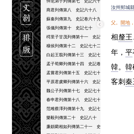
仲尼弟子列傳第七 史記六十七
汝州郟城
商君列傳第八 史記六十八
蘇秦列傳第九 史記卷六十九
父。
開地
張儀列傳第十 史記七十
相
釐王
樗里子甘茂列傳第十一 史記卷七十一
穰侯列傳第十二 史記七十二
年，
平
白起王翦列傳第十三 史記七十三
孟子荀卿列傳第十四 史記卷七十四
韓
。
韓
孟嘗君列傳第十五 史記七十五
客刺
秦
平原君虞卿列傳第十六 史記七十六
魏公子列傳第十七 史記七十七
㌖
曰謂大
春申君列傳第十八 史記七十八
范雎蔡澤列傳第十九 史記七十九
東
陳州
也。
樂毅列傳第二十 史記八十
廉頗藺相如列傳第二十一 史記八十一
㌖
長。」