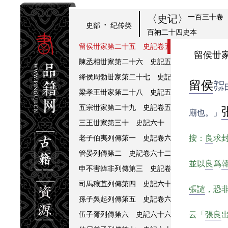
齊悼惠王丗家第二十二 史記卷五十二
蕭相國丗家第二十三 史記卷五十三
一百三十卷
〈史记〉
·
史部
纪传类
曹參丗家第二十四 史記卷五十四
百衲二十四史本
留侯丗家第二十五 史記卷五十五
留侯丗
陳丞相丗家第二十六 史記五十六
絳侯周勃丗家第二十七 史記五十七
留侯
㌗
梁孝王丗家第二十八 史記五十八
五宗丗家第二十九 史記卷五十九
廟也。」
三王丗家第三十 史記六十
老子伯夷列傳第一 史記卷六十一
按：
良
求
管晏列傳第二 史記卷六十二
並以
良
爲
申不害韓非列傳第三 史記卷六十三
司馬穰苴列傳第四 史記六十四
張譴
，恐
孫子吳起列傳第五 史記卷六十五
伍子胥列傳第六 史記六十六
云「
張良