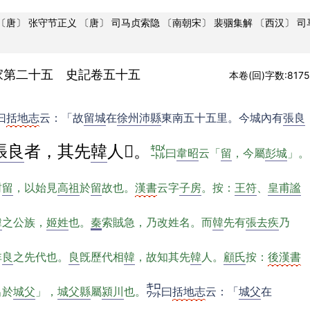
〔唐〕
张守节
正义
〔唐〕
司马贞
索隐
〔南朝宋〕
裴骃
集解
〔西汉〕
司
家第二十五 史記卷五十五
本卷(回)字数:8175
曰
括地志
云
：
「故
留城
在
徐州沛縣
東南五十五里。今城內有
張良
張良
者，其先
韓
人󿀌。
㌖
曰
韋昭
云「
留
，今屬
彭城
」。
封
留
，以始見
高祖
於
留
故也。
漢書
云字
子房
。按：
王符
、
皇甫謐
韓
之公族，
姬姓
也。
秦
索賊急，乃改姓名。而
韓
先有
張去疾
乃
非
良
之先代也。
良
旣歷代相
韓
，故知其先
韓
人。
顧氏
按：
後漢書
㌗
出於
城父
」，
城父縣
屬
潁川
也。
曰
括地志
云：「
城父
在