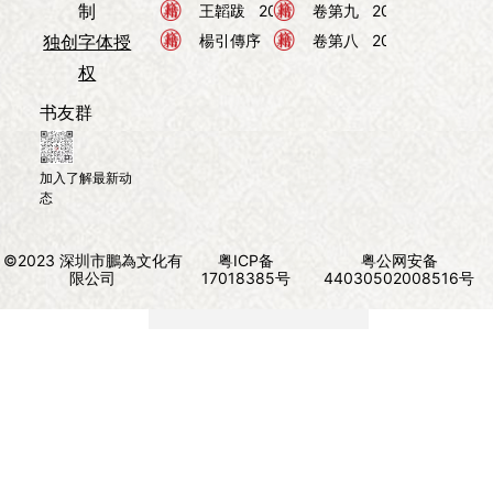
制
浮生六记
王韜跋
2026年08月05日
周易
卷第九
2026年08月02
独创字体授
浮生六记
楊引傳序
2026年08月05日
周易
卷第八
2026年08月02
权
书友群
加入了解最新动
态
©2023 深圳市鵬為文化有
粤ICP备
粤公网安备
限公司
17018385号
44030502008516号