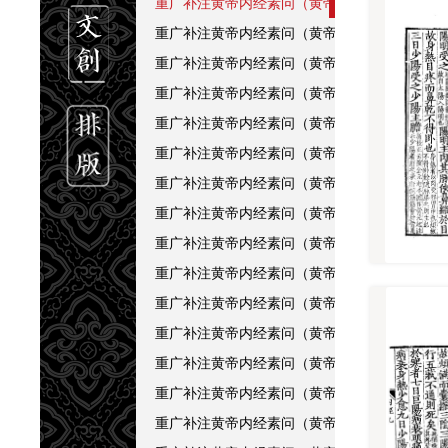
重广补注黄帝内经素问（黄帝内经素问、 重刻
重广补注黄帝内经素问（黄帝内经素问、 重刻
重广补注黄帝内经素问（黄帝内经素问、 重刻
重广补注黄帝内经素问（黄帝内经素问、 重刻
重广补注黄帝内经素问（黄帝内经素问、 重刻
重广补注黄帝内经素问（黄帝内经素问、 重刻
重广补注黄帝内经素问（黄帝内经素问、 重刻
重广补注黄帝内经素问（黄帝内经素问、 重刻
重广补注黄帝内经素问（黄帝内经素问、 重刻
重广补注黄帝内经素问（黄帝内经素问、 重刻
重广补注黄帝内经素问（黄帝内经素问、 重刻
重广补注黄帝内经素问（黄帝内经素问、 重刻
重广补注黄帝内经素问（黄帝内经素问、 重刻
重广补注黄帝内经素问（黄帝内经素问、 重刻
重广补注黄帝内经素问（黄帝内经素问、 重刻