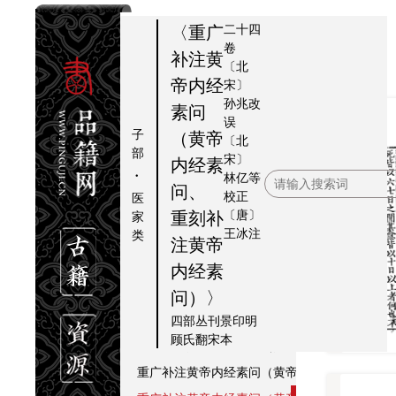
二十四
〈重广
卷
补注黄
〔北
提要
帝内经
宋〕
孙兆
改
重广补注黄帝内经素问（黄帝内经素问、 重刻
素问
误
重广补注黄帝内经素问（黄帝内经素问、 重刻
子
（黄帝
〔北
部
宋〕
重广补注黄帝内经素问（黄帝内经素问、 重刻
内经素
·
林亿
等
重广补注黄帝内经素问（黄帝内经素问、 重刻
问、
校正
医
重广补注黄帝内经素问（黄帝内经素问、 重刻
〔唐〕
重刻补
家
王冰
注
类
重广补注黄帝内经素问（黄帝内经素问、 重刻
注黄帝
重广补注黄帝内经素问（黄帝内经素问、 重刻
内经素
重广补注黄帝内经素问（黄帝内经素问、 重刻
问）〉
重广补注黄帝内经素问（黄帝内经素问、 重刻
四部丛刊景印明
顾氏翻宋本
重广补注黄帝内经素问（黄帝内经素问、 重刻
重广补注黄帝内经素问（黄帝内经素问、 重刻