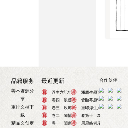
合作伙伴
品籍服务
最近更新
善本资源分
浮生六记
浮生六記年表
浮生六记
2026年08月05日
潘麐生题词
2026年08月
享
浮生六记
卷四 浪遊記快
浮生六记
管貽萼题词
2026年08月05日
2026年08月
重排文档下
浮生六记
卷三 坎坷記愁
浮生六记
重印浮生六記
2026年08月05日
2026年0
载
浮生六记
卷二 閑情記趣
周易
卷第十
2026年08月05日
2026年08月02
精品文创定
浮生六记
卷一 閨房記樂
周易
周易略例序
2026年08月05日
2026年08月