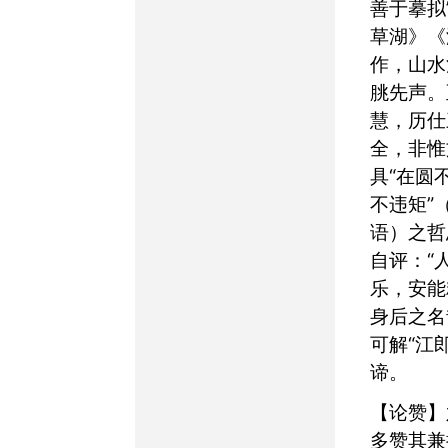
善于摹拟
草湖》《
作，山水
朓先声。
慧，历仕
全，非惟
具“在圆
不违矩”
语）之哲
自评：“
乐，安能
身后之名
可解“江
谛。
【论赞】六朝评江淹，
多赞其兼