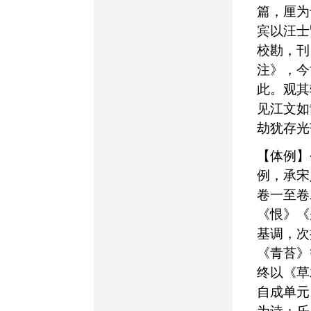
篇，厘为
宾以汪士
校勘，刊
注》，今
此。观其
见江文如
劫犹存光
【体例】今传十卷本体
例，承宋
卷一至卷
《恨》《
基调，次
《青苔》
终以《草
自成单元