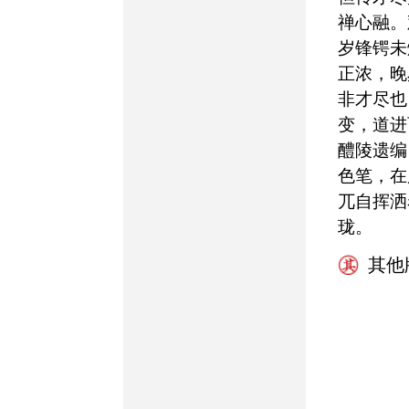
禅心融。
岁锋锷未
正浓，晚
非才尽也
变，道进
醴陵遗编
色笔，在
兀自挥洒
珑。
其他