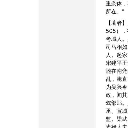
重杂体，
所在。”
【著者】江淹（444-
505）
考城人。
司马相如
人。起家
宋建平王
随在南兖
乱，淹直
为吴兴令
政，闻其
驾部郎。
丞、宣城
监。梁武
光禄大夫