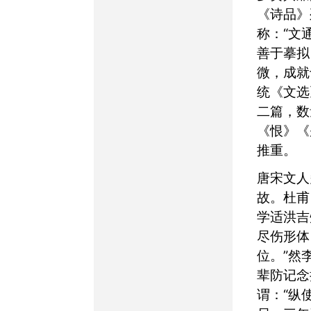
《诗品》
称：“文
善于摹拟
微，成就
统《文选
二篇，数
《恨》《
推重。
唐宋文人多咏“才尽”典
故。杜甫
学适洪吉
尽伤形体
位。”然
辈防记念
谓：“纵