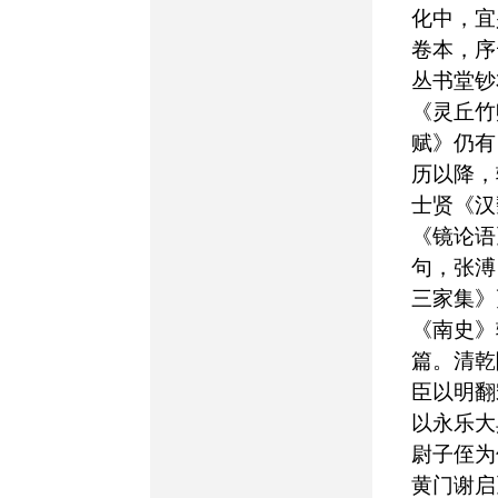
化中，宜
卷本，序
丛书堂钞
《灵丘竹
赋》仍有
历以降，
士贤《汉
《镜论语
句，张溥
三家集》
《南史》
篇。清乾
臣以明翻
以永乐大
尉子侄为
黄门谢启