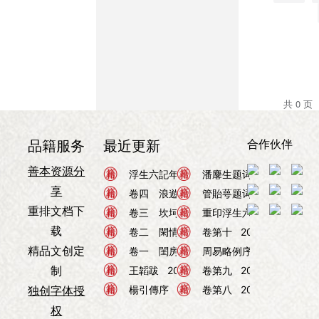
共 0 页
合作伙伴
品籍服务
最近更新
善本资源分
浮生六记
浮生六記年表
浮生六记
2026年08月05日
潘麐生题词
2026年08月
享
浮生六记
卷四 浪遊記快
浮生六记
管貽萼题词
2026年08月05日
2026年08月
重排文档下
浮生六记
卷三 坎坷記愁
浮生六记
重印浮生六記
2026年08月05日
2026年0
载
浮生六记
卷二 閑情記趣
周易
卷第十
2026年08月05日
2026年08月02
精品文创定
浮生六记
卷一 閨房記樂
周易
周易略例序
2026年08月05日
2026年08月
制
浮生六记
王韜跋
2026年08月05日
周易
卷第九
2026年08月02
独创字体授
浮生六记
楊引傳序
2026年08月05日
周易
卷第八
2026年08月02
权