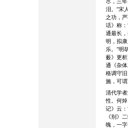
尽，三年
泪。”宋
之功，严
话》称：
通最长，
明，拟康
乐。”明
薮》更析
通《杂体
格调守旧
施，可谓
清代学者渐重其独创
性。何焯
记》云：
《别》二
魄，一字