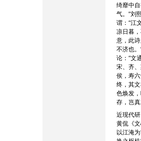
绮靡中自
气。”刘
谓：“江
凉日暮，
意，此诗
不济也。
论：“文
宋、齐、
侯，寿六
终，其文
色焕发，
存，岂真
近现代研究更趋深入。
黄侃《文
以江淹为