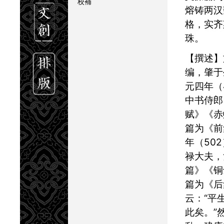
校補
熔铸两汉
格，实齐
珠。
【撰述】文通文集之
编，肇于
元四年（
中书侍郎
赋》《赤
篇为
《前
年（50
禄大夫，
篇》《铜
篇为《后
云：“平
此矣。”