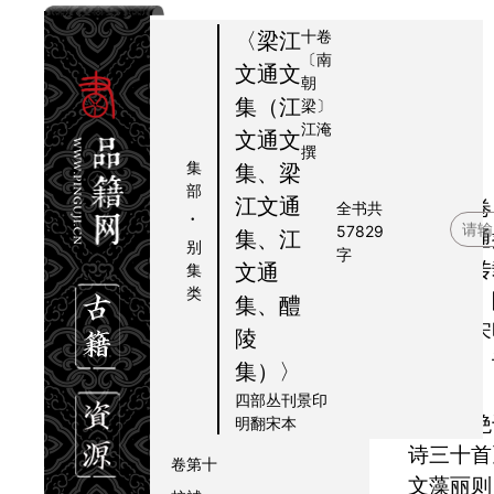
十卷
〈梁江
〔南
文通文
朝
提要
集（江
梁〕
江淹
目录
文通文
题要
撰
卷第一
集
集、梁
【简介】《梁江文通文
部
卷第二
江文通
集》十卷
全书共
·
57829
卷第三
江淹文通
集、江
别
字
卷第四
书》本传
文通
集
类
二十卷，
卷第五
集、醴
今本乃宋
卷第六
陵
赋、诗、
卷第七
集）〉
百余篇，
卷第八
四部丛刊景印
赋》冠绝
明翻宋本
卷第九
诗三十首
卷第十
文藻丽则