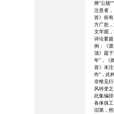
辨“公牍”
注意者，
首》前有
方广恕，
文学观，
诗论要篇
例：《渡
顶》题下
年”，《
首》末注
作”，此
非惟见行
风转变之
此集编排
各体俱工
旧第，然