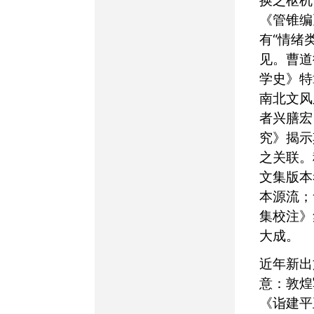
换之枢机
《管锥编
有“情绪
见。曹道
学史》特
南北文风
者兴膳宏
究》揭示
之关联。
文集版本
本源流；
集校注》
大成。
近年新出文献尤可注
意：敦煌
《诣建平