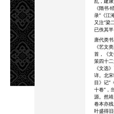
乱，建康
《隋书·
录“《江
又注“梁
已佚其半
唐代类书多存佚文：
《艺文类
首，《文
策四十二
《文选》
详。北宋
目》记“
十卷”，
源。然靖
卷本亦残
叶盛得旧