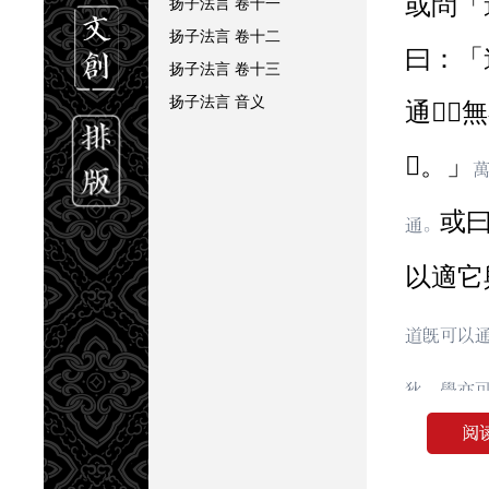
或問「道」。
扬子法言
卷十一
扬子法言
卷十二
曰：「
扬子法言
卷十三
扬子法言
音义
通󿀌，
󿀌。」
或
通。
以適它
道旣可以
狄，學亦
兼諸子也