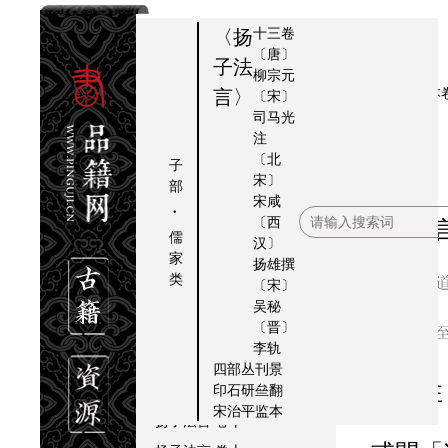
十三卷
〈扬
〔唐〕
子法
柳宗元
扬
卷
提要
本卷
言〉
〔宋〕
司马光
子
四
扬子法言
序
注
法
扬子法言
卷一
〔北
子
言
宋〕
扬子法言
卷二
部
宋咸
·
扬子法言
卷三
〔西
揚󿀊法言問道卷
儒
扬子法言
卷四
汉〕
家
扬雄
撰
扬子法言
卷五
第四
类
夫
〔宋〕
扬子法言
卷六
吴秘
〔晋〕
扬子法言
卷七
化，通乎
李轨
扬子法言
卷八
四部丛刊景
李軌注
印石研亝翻
扬子法言
卷九
宋治平监本
扬子法言
卷十