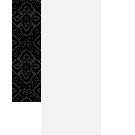
「適堯
文王者
非堯、
王者
󿀊正
或問「
曰：「
若川，
混，不